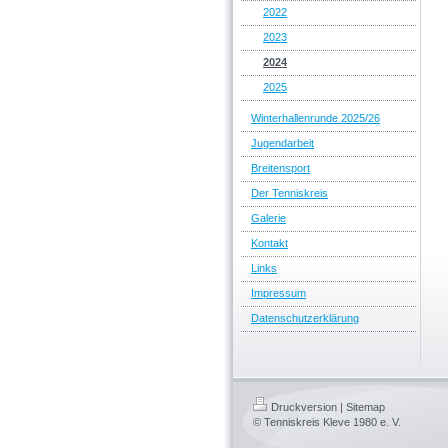
2022
2023
2024
2025
Winterhallenrunde 2025/26
Jugendarbeit
Breitensport
Der Tenniskreis
Galerie
Kontakt
Links
Impressum
Datenschutzerklärung
Druckversion
|
Sitemap
© Tenniskreis Kleve 1980 e. V.