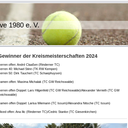
ve 1980 e. V.
Gewinner der Kreismeisterschaften 2024
erren offen: André Claaßen (Rinderner TC)
erren 40: Michael Stinn (TK RW Kempen)
erren 50: Dirk Tauchert (TC Schaephuysen)
amen offen: Maxima Michalak (TC GW Reichswalde)
erren offen Doppel: Lars Hilgenfeld (TC GW Reichswalde)/Alexander Verrieth (TC GW
eichswalde)
amen offen Doppel: Larisa Wiemann (TC Issum)/Alexandra Nitsche (TC Issum)
ixed offen: Ana Ilic (Rinderner TC)/Cedric Stanke (TC Giesenkirchen)