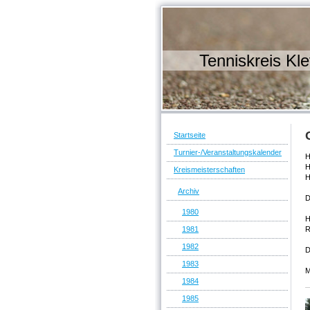
Tenniskreis Kle
Startseite
Turnier-/Veranstaltungskalender
H
H
Kreismeisterschaften
H
Archiv
D
1980
H
R
1981
1982
D
1983
M
1984
1985