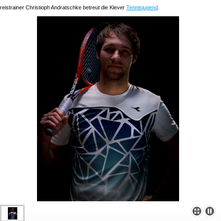
reistrainer Christioph Andratschke betreut die Klever
Tennisjugend
.