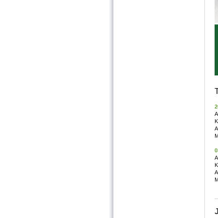
2
A
K
A
M
0
A
K
A
M