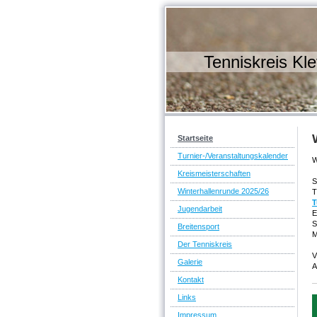
Tenniskreis Kle
Startseite
Turnier-/Veranstaltungskalender
W
Kreismeisterschaften
S
Winterhallenrunde 2025/26
T
T
Jugendarbeit
E
S
Breitensport
M
Der Tenniskreis
V
Galerie
A
Kontakt
Links
Impressum