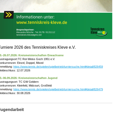
Turniere 2026 des Tenniskreises Kleve e.V.
0.-26.07.2026: Kreismeisterschaften Erwachsene
ustragungsort:TC Rot-Weiss Goch 1951 e.V.
onkurrenzen: Einzel, Doppel, Mixed
nmeldung:
https://www.tennis.de/spielen/spielbetrieb/turniersuche.html#detail/826459
eldeschluss: 12.07.2026
3.-06.09.2026: Kreismeisterschaften Jugend
ustragungsort: TC GW Geldern
onkurrenzen: Kleinfeld, Midcourt, Großfeld
nmeldung:
https://www.tennis.de/spielen/spielbetrieb/turniersuche.html#detail/826479
eldeschluss: 30.08.2026
Jugendarbeit