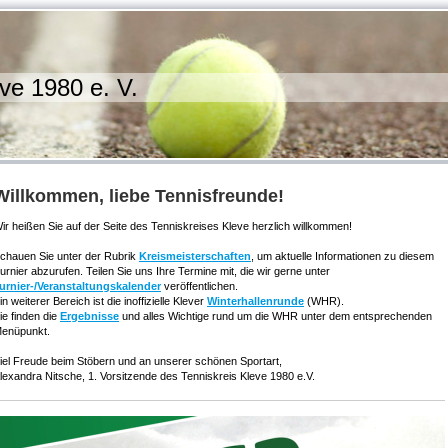
ve 1980 e. V.
Willkommen, liebe Tennisfreunde!
ir heißen Sie auf der Seite des Tenniskreises Kleve herzlich willkommen!
chauen Sie unter der Rubrik
Kreismeisterschaften
, um aktuelle Informationen zu diesem
urnier abzurufen. Teilen Sie uns Ihre Termine mit, die wir gerne unter
urnier-/Veranstaltungskalender
veröffentlichen.
in weiterer Bereich ist die inoffizielle Klever
Winterhallenrunde
(WHR).
ie finden die
Ergebnisse
und alles Wichtige rund um die WHR unter dem entsprechenden
enüpunkt.
iel Freude beim Stöbern und an unserer schönen Sportart,
lexandra Nitsche, 1. Vorsitzende des Tenniskreis Kleve 1980 e.V.