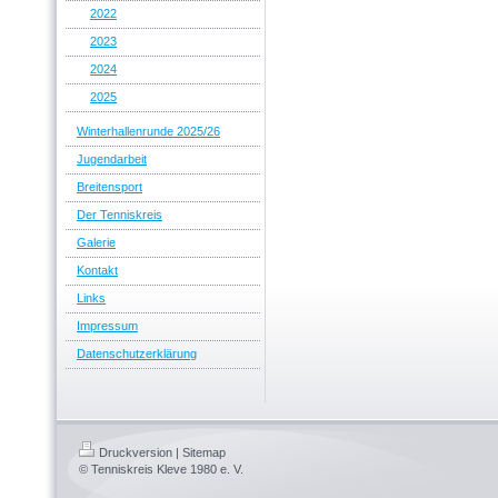
2022
2023
2024
2025
Winterhallenrunde 2025/26
Jugendarbeit
Breitensport
Der Tenniskreis
Galerie
Kontakt
Links
Impressum
Datenschutzerklärung
Druckversion
|
Sitemap
© Tenniskreis Kleve 1980 e. V.