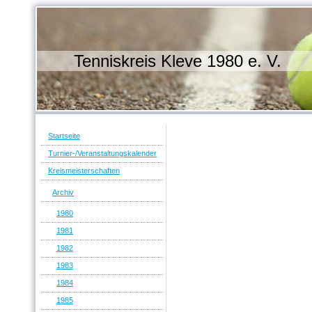
Tenniskreis Kleve 1980 e. V.
Startseite
Turnier-/Veranstaltungskalender
Kreismeisterschaften
Archiv
1980
1981
1982
1983
1984
1985