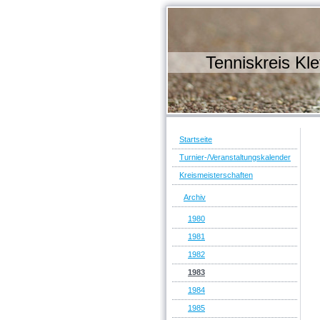
Tenniskreis Kle
Startseite
Turnier-/Veranstaltungskalender
Kreismeisterschaften
Archiv
1980
1981
1982
1983
1984
1985