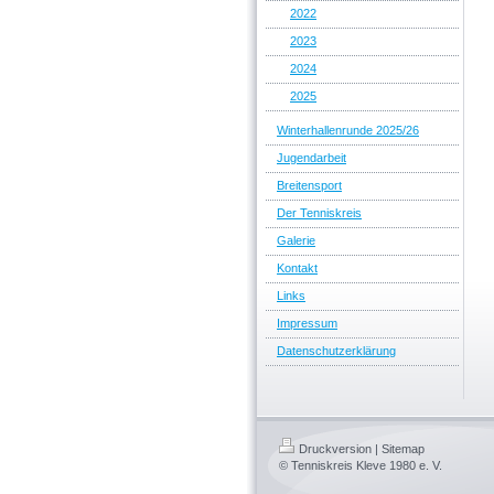
2022
2023
2024
2025
Winterhallenrunde 2025/26
Jugendarbeit
Breitensport
Der Tenniskreis
Galerie
Kontakt
Links
Impressum
Datenschutzerklärung
Druckversion
|
Sitemap
© Tenniskreis Kleve 1980 e. V.