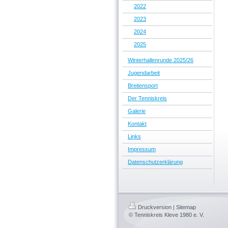
2022
2023
2024
2025
Winterhallenrunde 2025/26
Jugendarbeit
Breitensport
Der Tenniskreis
Galerie
Kontakt
Links
Impressum
Datenschutzerklärung
Druckversion
|
Sitemap
© Tenniskreis Kleve 1980 e. V.