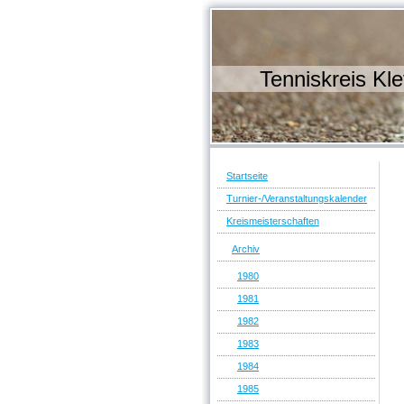
Tenniskreis Kle
Startseite
Turnier-/Veranstaltungskalender
Kreismeisterschaften
Archiv
1980
1981
1982
1983
1984
1985