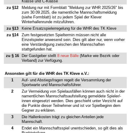
Klasse und C-Klasse
zu §12
Meldung nur mit Formblatt "Meldung zur WHR 2025/26" bis
zum 30.09.2025, die namentliche Mannschaftsmeldung
(siehe Formblatt) ist zu jedem Spiel der Klever
Winterhallenrunde mitzuführen.
zu §13
Keine Ersatzspielerregelung für die WHR des TK Kleve
zu §14
Zum festgesetzten Spieltermin müssen nicht alle
Einzelspieler anwesend sein. Dies gilt aber nur, wenn vorher
eine Verständigung zwischen den Mannschaften
stattgefunden hat.
zu § 16
Der Gastgeber stellt
8 neue Bälle
(Marke wie Bezirk oder
Verband) zur Verfügung.
Ansonsten gilt für die WHR des TK Kleve e.V.:
1
Auf- und Abstiegsfragen regelt die Versammlung der
Sportwarte und Mannschaftsführer.
2
Zur Vermeidung von Spielausfällen können auch nicht in der
namentlichen Mannschaftsaufstellung gemeldete Spieler/-
innen eingesetzt werden. Dies geschieht unter Verzicht auf
die Punkte dieser Teilnehmer und ist vor Spielbeginn dem
Gegner zu erklären.
3
Die Hallenkosten trägt zu gleichen Anteilen jede
Mannschaft.
4
Endet ein Mannschaftsspiel unentschieden, so gilt dies als
Punkteteilung.