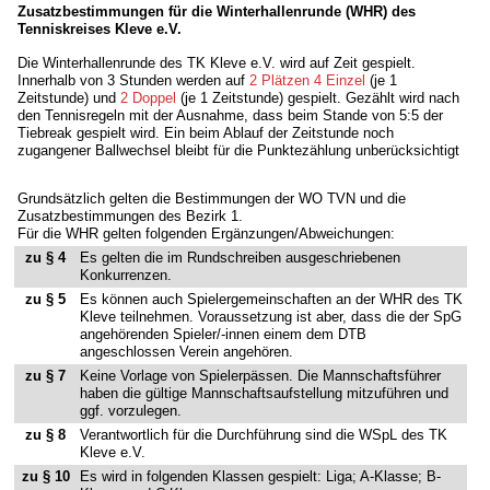
Zusatzbestimmungen für die Winterhallenrunde (WHR) des
Tenniskreises Kleve e.V.
Die Winterhallenrunde des TK Kleve e.V. wird auf Zeit gespielt.
Innerhalb von 3 Stunden werden auf
2 Plätzen 4 Einzel
(je 1
Zeitstunde) und
2 Doppel
(je 1 Zeitstunde) gespielt. Gezählt wird nach
den Tennisregeln mit der Ausnahme, dass beim Stande von 5:5 der
Tiebreak gespielt wird. Ein beim Ablauf der Zeitstunde noch
zugangener Ballwechsel bleibt für die Punktezählung unberücksichtigt
Grundsätzlich gelten die Bestimmungen der WO TVN und die
Zusatzbestimmungen des Bezirk 1.
Für die WHR gelten folgenden Ergänzungen/Abweichungen:
zu § 4
Es gelten die im Rundschreiben ausgeschriebenen
Konkurrenzen.
zu § 5
Es können auch Spielergemeinschaften an der WHR des TK
Kleve teilnehmen. Voraussetzung ist aber, dass die der SpG
angehörenden Spieler/-innen einem dem DTB
angeschlossen Verein angehören.
zu § 7
Keine Vorlage von Spielerpässen. Die Mannschaftsführer
haben die gültige Mannschaftsaufstellung mitzuführen und
ggf. vorzulegen.
zu § 8
Verantwortlich für die Durchführung sind die WSpL des TK
Kleve e.V.
zu § 10
Es wird in folgenden Klassen gespielt: Liga; A-Klasse; B-