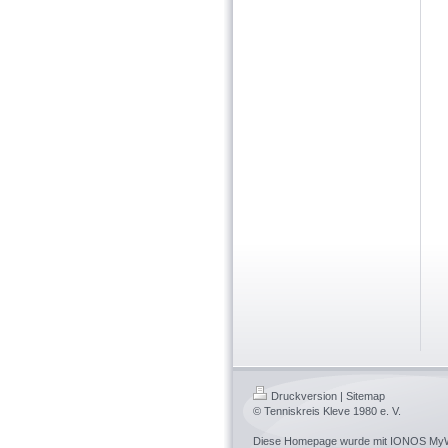
Druckversion
|
Sitemap
© Tenniskreis Kleve 1980 e. V.
Diese Homepage wurde mit
IONOS MyW