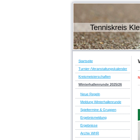
Tenniskreis Kle
Startseite
Turnier-/Veranstaltungskalender
Kreismeisterschaften
N
Winterhallenrunde 2025/26
Neue Regeln
Meldung Winterhallenrunde
Spieltermine & Gruppen
Ergebnismeldung
Ergebnisse
Archiv WHR