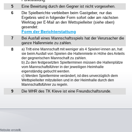
5
Eine Bewirtung durch den Gegner ist nicht vorgesehen.
6
Die Spielberichte verbleiben beim Gastgeber, nur das
Ergebnis wird in folgender Form sofort oder am nächsten
Werktag per E-Mail an den Wettspielleiter (siehe oben)
gesendet:
Form der Berichterstattung
7
Bei Ausfall eines Mannschaftsspiels hat der Verursacher die
ganze Hallenmiete zu zahlen.
8
a) Tritt eine Mannschaft mit weniger als 4 Spieler/-innen an, hat
sie beim Ausfall von Spielen die Hallenmiete in Höhe des Anteils
der gegnerischen Mannschaft zu zahlen.
b) Zu den festgesetzten Spielterminen müssen die Hallenplätze
vom Mannschaftsführer in der jeweiligen Heimhalle
eigenständig gebucht werden.
c) Werden Spieltermine verändert, ist dies unverzüglich dem
Wettspielleiter mitzuteilen und in der Heimhalle durch den
Mannschaftsführer zu regeln.
9
Die WHR des TK Kleve ist eine Freundschaftsrunde.
ebsite
erstellt.