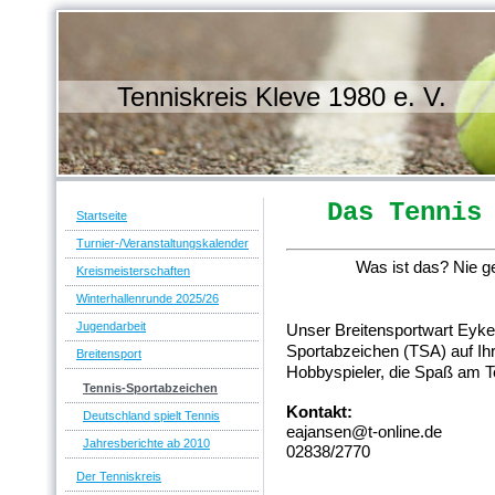
Tenniskreis Kleve 1980 e. V.
Das Tennis
Startseite
Turnier-/Veranstaltungskalender
Was ist das? Nie g
Kreismeisterschaften
Winterhallenrunde 2025/26
Jugendarbeit
Unser Breitensportwart Eyke
Sportabzeichen (TSA) auf Ih
Breitensport
Hobbyspieler, die Spaß am T
Tennis-Sportabzeichen
Kontakt:
Deutschland spielt Tennis
eajansen@t-online.de
Jahresberichte ab 2010
02838/2770
Der Tenniskreis