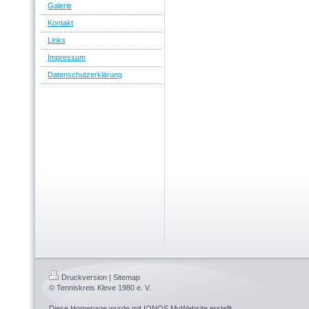
Galerie
Kontakt
Links
Impressum
Datenschutzerklärung
Druckversion
|
Sitemap
© Tenniskreis Kleve 1980 e. V.
Diese Homepage wurde mit
IONOS MyWebsite
erstellt.